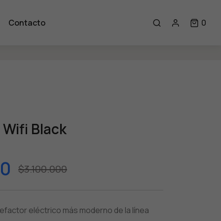
0 i
Contacto
0
 Wifi Black
00
$3.100.000
calefactor eléctrico más moderno de la línea