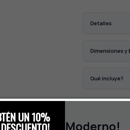
Detalles
Dimensiones y 
Qué incluye?
BTÉN UN 10%
Nördico y Moderno!
 DESCUENTO!