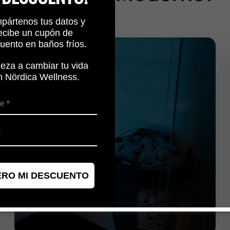
pártenos tus datos y
ecibe un cupón de
uento en baños fríos.
eza a cambiar tu vida
n Nördica Wellness.
ERO MI DESCUENTO