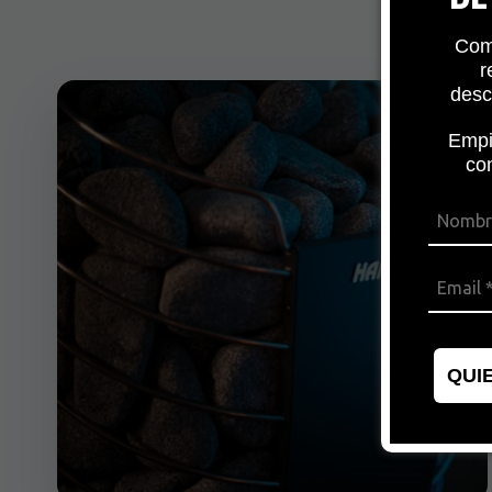
Com
r
desc
Empi
co
QUI